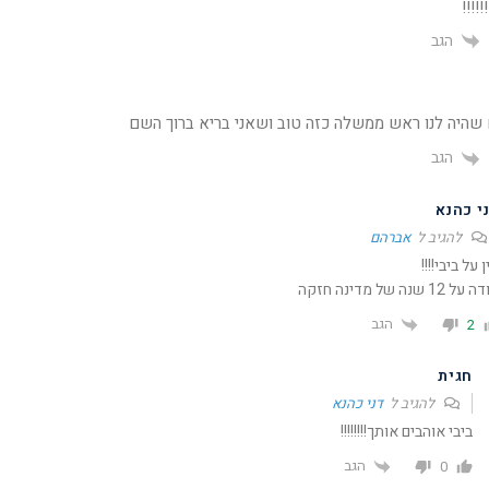
!!!!
הגב
שהיה לנו ראש ממשלה כזה טוב ושאני בריא ברוך השם
הגב
י כהנא
להגיב ל
אברהם
 על ביבי!!!!
ל 12 שנה של מדינה חזקה
הגב
2
חגית
להגיב ל
דני כהנא
ביבי אוהבים אותך!!!!!!!!
הגב
0