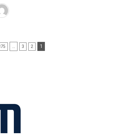
…
1
375
3
2