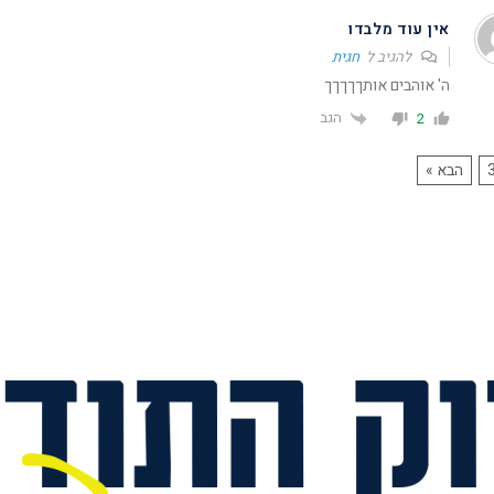
אין עוד מלבדו
להגיב ל
חגית
ה' אוהבים אותךךךךך
הגב
2
הבא »