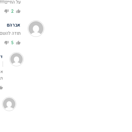
על החיים!!!!!!
2
אברהם
תודה להשם 
5
דנ
אין
תודה ע