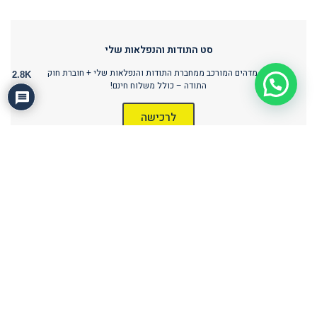
סט התודות והנפלאות שלי
סט מדהים המורכב ממחברת התודות והנפלאות שלי + חוברת חוק
2.8K
התודה – כולל משלוח חינם!
הצטרפו לחיזוק היומי
לרכישה
לצפיה בכל מוצרי התודה