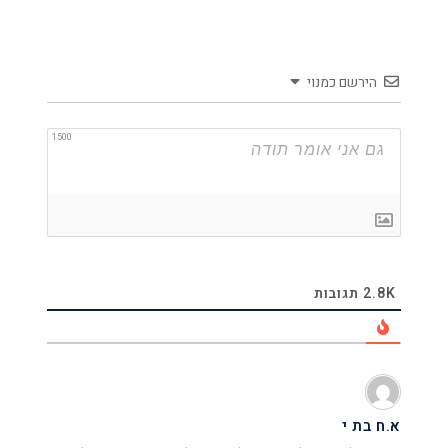
הירשם כמנוי
1500
2.8K
תגובות
א.ח בת י